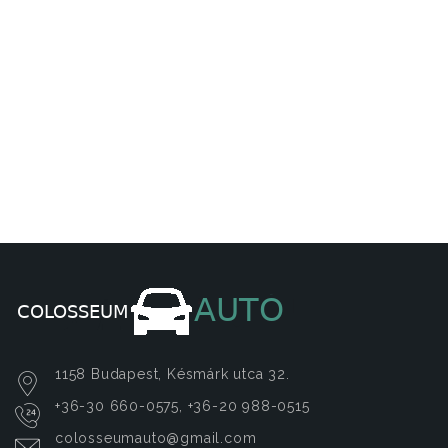
1158 Budapest, Késmárk utca 32.
+36-30 660-0575, +36-20 988-0515
colosseumauto@gmail.com